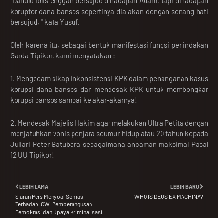
"Dahulu Iblis enggan bersujud dihadapan Adam, tapi dihadapan
koruptor dana bansos sepertinya dia akan dengan senang hati
bersujud, " kata Yusuf.
Oleh karena itu, sebagai bentuk manifestasi fungsi penindakan
Garda Tipikor, kami menyatakan :
1. Mengecam sikap inkonsistensi KPK dalam penanganan kasus
korupsi dana bansos dan mendesak KPK untuk membongkar
korupsi bansos sampai ke akar-akarnya!
2. Mendesak Majelis Hakim agar melakukan Ultra Petita dengan
menjatuhkan vonis penjara seumur hidup atau 20 tahun kepada
Juliari Peter Batubara sebagaimana ancaman maksimal Pasal
12 UU Tipikor!
LEBIH LAMA
LEBIH BARU
Siaran Pers Menyoal Somasi
WHO IS DEUS EX MACHINA?
Terhadap ICW: Pemberangusan
Demokrasi dan Upaya Kriminalisasi